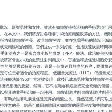
狀況，影響男性和女性。雖然有如頭髮移植這樣的手術選項可用
。在本文中，我們將探討各種非手術治療頭髮脫落的方法、機制
療旨在刺激頭髮生長、改善頭髮密度，並在無需手術的情況下減
或禿頭區域的個體。它們提供一系列好處，包括快速恢復時間和
的非手術治療之一是富含血小板的血漿（PRP）療法。此治療包括
後將富含血小板的血漿注射到頭皮中，它通過釋放促進細胞分裂
和女性的脫髮模式特別有效。這是一個快速且無痛的程序，提供快
每位患者適合的治療程度。 低能量光療法（LLLT） 低能量光療
這種療法於1960年首次被發現，此後已成為男性和女性頭髮生
、絕經後或產後的脫髮。然而，它不推薦給有嚴重或完全禿頭的個體
以與其他非手術治療一起使用。 頭髮刺激片劑 頭髮刺激片劑是
，有助於滋養毛囊並促進更厚的頭髮生長。 雖然這些片劑可以
得注意的是，結果可能因個體因素如脫髮的嚴重程度和整體健康狀
幾種其他非手術選項可用於頭髮脫落。這些包括： 三脂學解決方案