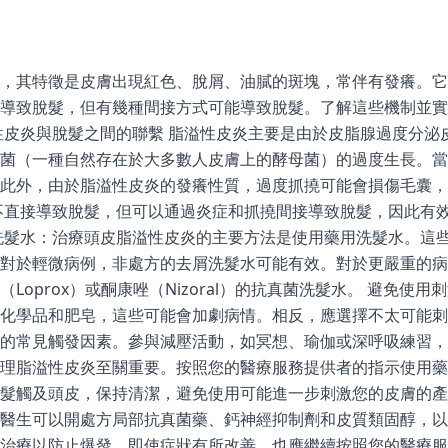
，其特徵是皮膚出現紅色、脫屑、油膩的斑塊，常伴有發癢。它
導致脫髮，但有幾種間接方式可能導致脫髮。了解這些機制並實
性皮炎與脫髮之間的聯繫 脂溢性皮炎主要是由於皮脂腺過度分泌
菌（一種自然存在於大多數人皮膚上的酵母菌）的過度生長。當
此外，由於脂溢性皮炎的發癢性質，過度抓撓可能會損傷毛囊，
不直接導致脫髮，但可以通過炎症和抓撓間接導致脫髮，因此有
洗髮水：治療頭皮脂溢性皮炎的主要方法是使用藥用洗髮水。這
對於輕微病例，非處方的去屑洗髮水可能有效。對於更嚴重的病
Loprox）或酮康唑（Nizoral）的抗真菌洗髮水。 避免使
化學品和肥皂，這些可能會加劇病情。相反，應選擇不太可能刺
的常見觸發因素。參與減壓活動，如冥想、瑜伽或深呼吸練習，
理脂溢性皮炎至關重要。按照您的醫療服務提供者的指示使用藥
髮觸及頭皮，保持清潔，避免使用可能進一步刺激您的皮膚的產
醫生可以開處方局部抗真菌藥、鈣神經抑制劑和皮質類固醇，以
護治療以防止爆發。即使症狀有所改善，也應繼續按照您的醫療服