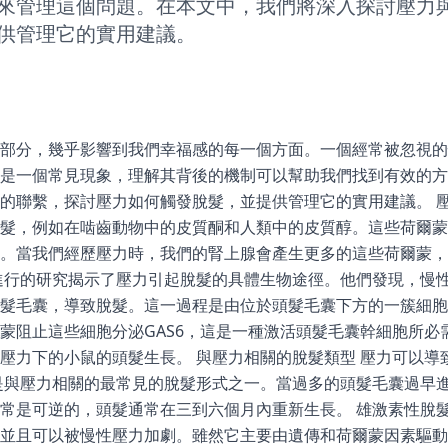
來管理這個問題。在本文中，我們將深入探討壓力
供管理它的實用建議。
部分，幾乎影響到我們幸福感的每一個方面。一個經常被忽視的
是一個常見現象，理解其背後的機制可以幫助我們找到有效的方
的聯繫，探討壓力如何觸發脫髮，並提供管理它的實用建議。 壓
髮，例如在啮齒動物中的皮質酮和人類中的皮質醇。這些荷爾蒙
。當我們經歷壓力時，我們的腎上腺會產生更多的這些荷爾蒙，
進行的研究揭示了壓力引起脫髮的具體生物途徑。他們發現，慢
髮毛囊，導致脫髮。這一過程是由位於頭髮毛囊下方的一簇細胞
蒙阻止這些細胞分泌GAS6，這是一種激活頭髮毛囊幹細胞所必需
壓力下的小鼠的頭髮生長。 與壓力相關的脫髮類型 壓力可以導
是與壓力相關的最常見的脫髮形式之一。當過多的頭髮毛囊過早
常是可逆的，頭髮通常在三到六個月內重新生長。 雄激素性脫髮
並且可以被慢性壓力加劇。雖然它主要由遺傳和荷爾蒙因素驅動